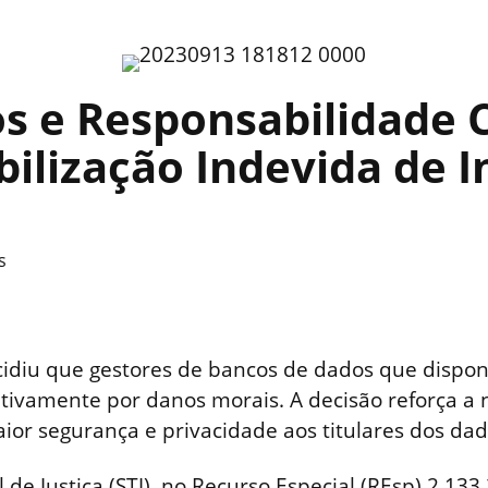
 e Responsabilidade Ci
bilização Indevida de 
s
decidiu que gestores de bancos de dados que dispo
ivamente por danos morais. A decisão reforça a
or segurança e privacidade aos titulares dos dad
 de Justiça (STJ), no Recurso Especial (REsp) 2.133