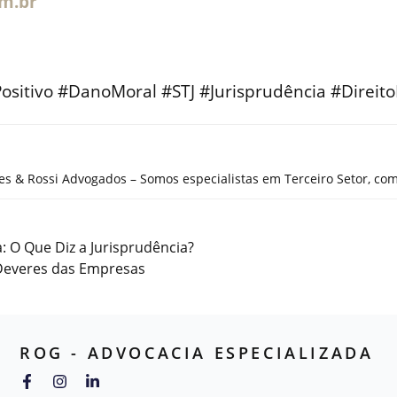
m.br
itivo #DanoMoral #STJ #Jurisprudência #DireitoD
s & Rossi Advogados – Somos especialistas em Terceiro Setor, com
a: O Que Diz a Jurisprudência?
 Deveres das Empresas
ROG - ADVOCACIA ESPECIALIZADA