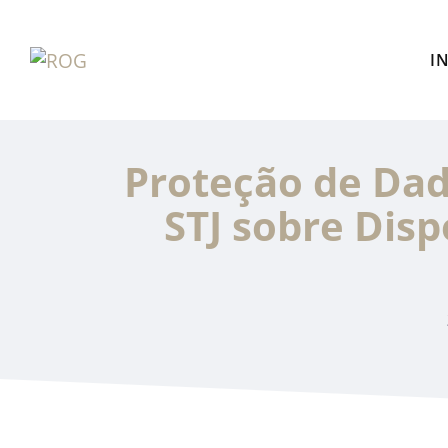
Pular
para
I
o
conteúdo
Proteção de Dad
STJ sobre Dis