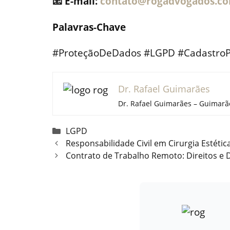
📧 E-mail:
contato@rogadvogados.co
Palavras-Chave
#ProteçãoDeDados #LGPD #CadastroPos
Dr. Rafael Guimarães
Dr. Rafael Guimarães – Guimarãe
Categorias
LGPD
Responsabilidade Civil em Cirurgia Estétic
Contrato de Trabalho Remoto: Direitos e