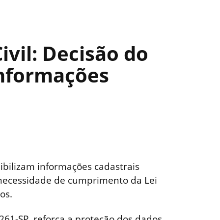
vil: Decisão do
Informações
nibilizam informações cadastrais
 necessidade de cumprimento da Lei
os.
.261-SP, reforça a proteção dos dados