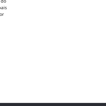
 do
ais
or