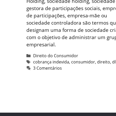
Holding, sociedade holding, sociedade
gestora de participações sociais, emp
de participações, empresa-mãe ou
sociedade controladora são termos q
designam uma forma de sociedade cr
com o objetivo de administrar um gru
empresarial.
Categorias
Direito do Consumidor
Tags
cobrança indevida
,
consumidor
,
direito
,
dí
3 Comentários