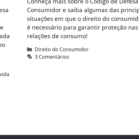
Conheça mais sobre o Código de Defesa
resa
Consumidor e saiba algumas das princip
situações em que o direito do consumid
ue
é necessário para garantir proteção nas
iada
relações de consumo!
po
Categorias
Direito do Consumidor
3 Comentários
vida