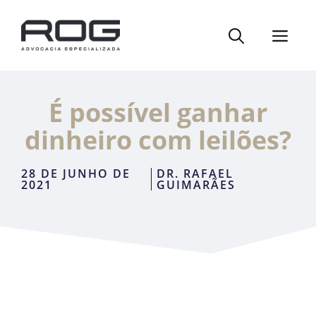
Pular
para
ME
o
conteúdo
É possível ganhar
dinheiro com leilões?
28 DE JUNHO DE
DR. RAFAEL
2021
GUIMARÃES